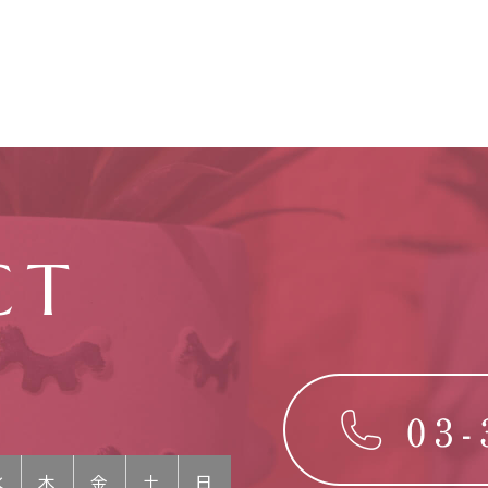
CT
ら
水
木
金
土
日