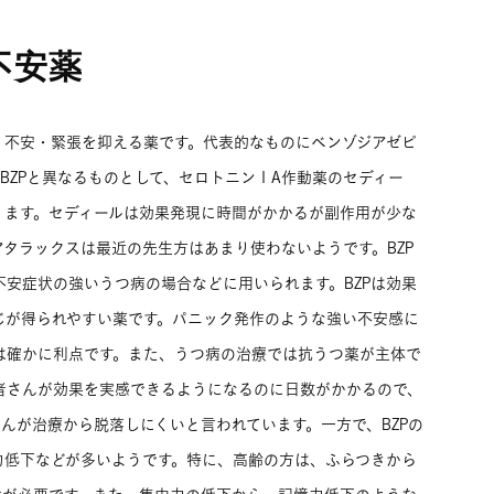
不安薬
、不安・緊張を抑える薬です。代表的なものにベンゾジアゼピ
BZPと異なるものとして、セロトニン１A作動薬のセディー
ります。セディールは効果発現に時間がかかるが副作用が少な
タラックスは最近の先生方はあまり使わないようです。BZP
安症状の強いうつ病の場合などに用いられます。BZPは効果
じが得られやすい薬です。パニック発作のような強い不安感に
は確かに利点です。また、うつ病の治療では抗うつ薬が主体で
者さんが効果を実感できるようになるのに日数がかかるので、
さんが治療から脱落しにくいと言われています。一方で、BZPの
力低下などが多いようです。特に、高齢の方は、ふらつきから