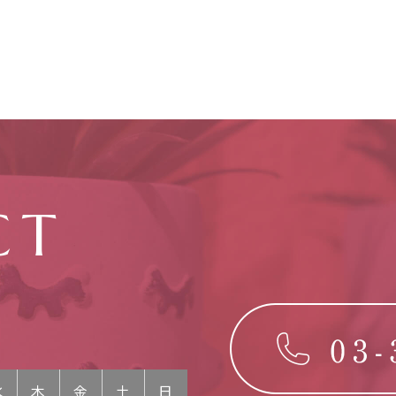
CT
ら
水
木
金
土
日