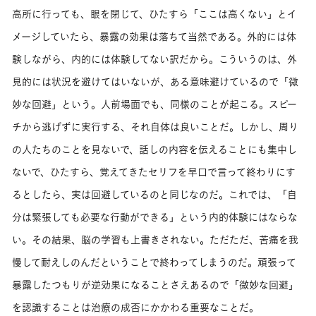
高所に行っても、眼を閉じて、ひたすら「ここは高くない」とイ
メージしていたら、暴露の効果は落ちて当然である。外的には体
験しながら、内的には体験してない訳だから。こういうのは、外
見的には状況を避けてはいないが、ある意味避けているので「微
妙な回避」という。人前場面でも、同様のことが起こる。スピー
チから逃げずに実行する、それ自体は良いことだ。しかし、周り
の人たちのことを見ないで、話しの内容を伝えることにも集中し
ないで、ひたすら、覚えてきたセリフを早口で言って終わりにす
るとしたら、実は回避しているのと同じなのだ。これでは、「自
分は緊張しても必要な行動ができる」という内的体験にはならな
い。その結果、脳の学習も上書きされない。ただただ、苦痛を我
慢して耐えしのんだということで終わってしまうのだ。頑張って
暴露したつもりが逆効果になることさえあるので「微妙な回避」
を認識することは治療の成否にかかわる重要なことだ。