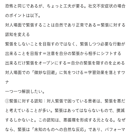
恐怖と同じであるが、ちょっと工夫が要る。社交不安症状の場合
のポイントは以下。
対人場面で緊張することは自然であり正常である＝緊張に対する
認知を変える
緊張をしないことを目指すのではなく、緊張しつつ必要な行動が
出来ることを目指す＝注意を自分の緊張から相手にシフトする
出来るだけ緊張をオープンにする＝自分の緊張を隠すのを止める
対人場面での「微妙な回避」に気をつける＝学習効果を落とすワ
ナ
一つ一つ解説したい。
①緊張に対する認知：対人緊張で困っている患者は、緊張を悪だ
と考えていることが多い。緊張はあってはならないもので、撲滅
するしかないと。この認知は、悪循環を形成する元となる。なぜ
なら、緊張は「未知のものへの自然な反応」であり、パフォーマ